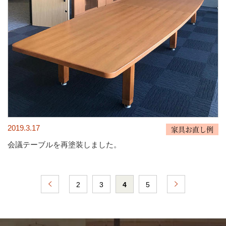
2019.3.17
家具お直し例
会議テーブルを再塗装しました。
2
3
4
5